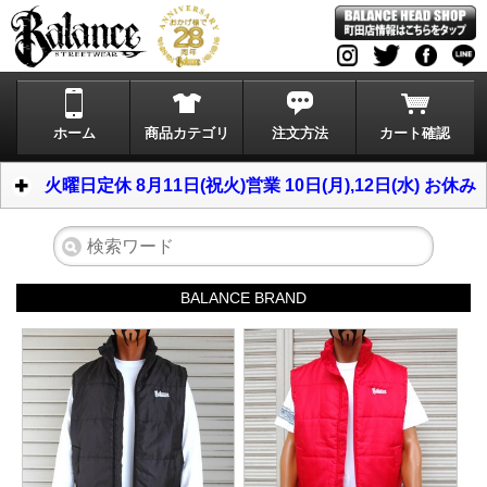
ホーム
商品カテゴリ
注文方法
カート確認
火曜日定休 8月11日(祝火)営業 10日(月),12日(水) お休み
BALANCE BRAND