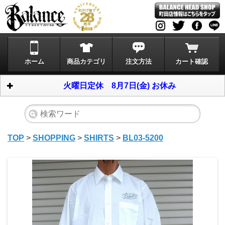
ホーム
商品カテゴリ
注文方法
カート確認
火曜日定休 8月7日(金) お休み
TOP
>
SHOPPING
>
SHIRTS
>
BL03-5200