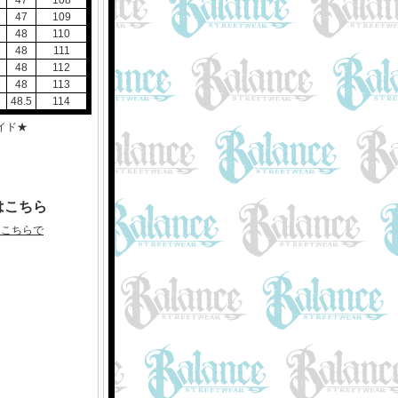
47
108
47
109
48
110
48
111
48
112
48
113
48.5
114
イド★
はこちら
はこちらで