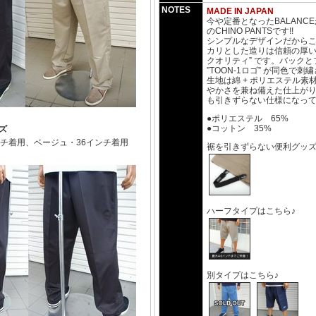
NOTES
MADE IN JAPAN
今や定番となったBALANCE
のCHINO PANTSです!!
シンプルなデザインだから
カリとした造りは信頼の厚い “MA
クオリティ” です。バック
”TOON-1ロゴ” が同色で
生地は綿 + ポリエステル素
やかさを兼ね備えた仕上が
も引きずらない仕様になっ
●ポリエステル 65%
●コットン 35%
ズ
ンチ着用、ベージュ・36インチ着用
裾を引きずらない便利グッズ
ハーフタイプはこちら♪
別タイプはこちら♪