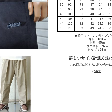
34
88
77
36
24
34
36
92
78
37
24
34
38
95
79
38
24
35
40
100
81
40
24.5
35
42
105
82
41
24.5
36
44
110
82
42
24.5
36
46
115
82
43
24.5
36
★着用マネキンのサイズガ
身長：183㎝
胸囲：95㎝
ウエスト：76㎝
ヒップ：93㎝
詳しいサイズ計測方法
この商品に関するお問い合せ
-
back
-