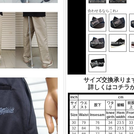
合わせるならこれ♪
サイズ交換承りま
詳しくはコチラか
inch
cm
サイ
ウエ
ワタ
前
股下
裾幅
ズ
スト
リ
上
knee
Hem
Fron
Size
Waist
Insesam
girth
width
ris
30
79
76
34
23.5
33
32
84
76
35
23.5
33