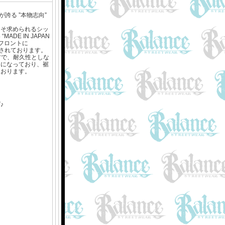
が誇る ”本物志向”
こそ求められるシッ
DE IN JAPAN
とフロントに
刺繍されております。
材で、耐久性としな
りになっており、裾
ております。
♪