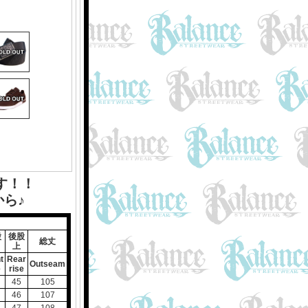
す！！
ら♪
股
後股
総丈
上
t
Rear
Outseam
e
rise
45
105
46
107