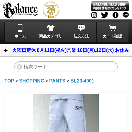
ホーム
商品カテゴリ
注文方法
カート確認
火曜日定休 8月11日(祝火)営業 10日(月),12日(水) お休み
TOP
>
SHOPPING
>
PANTS
>
BL23-4901