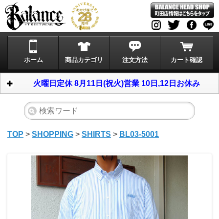
ホーム
商品カテゴリ
注文方法
カート確認
火曜日定休 8月11日(祝火)営業 10日,12日お休み
TOP
>
SHOPPING
>
SHIRTS
>
BL03-5001