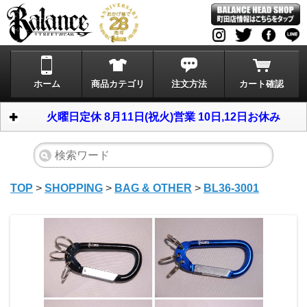
ホーム
商品カテゴリ
注文方法
カート確認
火曜日定休 8月11日(祝火)営業 10日,12日お休み
TOP
>
SHOPPING
>
BAG & OTHER
>
BL36-3001