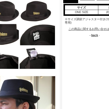
サイズ
ONE SIZE
約
※サイズ調節アジャスター付き(
専用)
この商品に関するお問い合せ
-
back
-