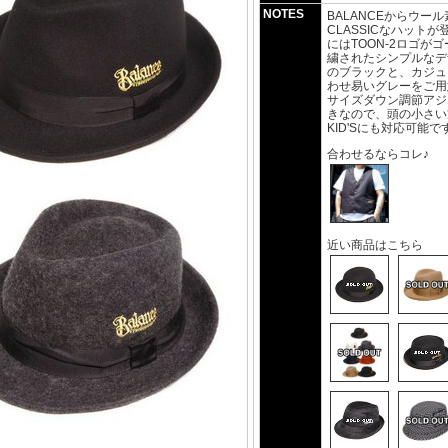
NOTES
BALANCEからウー
CLASSICなハットが
にはTOON-2ロゴが
繍されたシンプルなデザ
のブラックと、カジュ
わせ易いグレーをご用
サイズダウン調節アジ
きなので、頭の小さい
KID'Sにも対応可能で
合わせるならコレ♪
近い商品はこちら