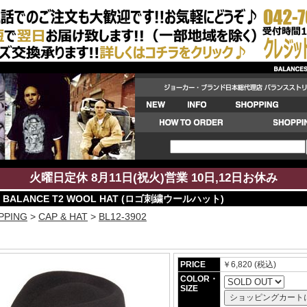
火曜日定休 8月11日(祝火)営業 10日,12日お休み
2：BALANCE T2 WOOL HAT (ロゴ刺繍ウールハット)
PPING
>
CAP & HAT
>
BL12-3902
PRICE
￥6,820 (税込)
COLOR・
SIZE