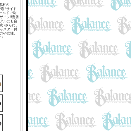
ル素材の
登場!!サイド
ゴールドで刺
イン!!定番
アルにも合
意♪さらに、
ャスター付
方や女性、
す♪