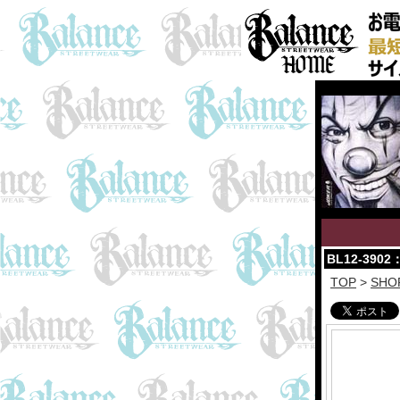
BL12-390
TOP
>
SHO